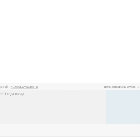
криф
:
kozma.www.nn.ru
пользователь имеет 
е 1 года назад