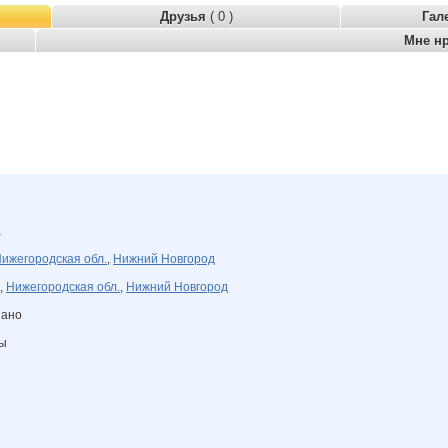
Друзья
( 0 )
Гал
Мне н
а
ижегородская обл.
,
Нижний Новгород
,
Нижегородская обл.
,
Нижний Новгород
зано
ны