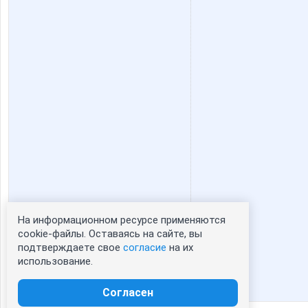
На информационном ресурсе применяются
Статистика портрета:
cookie-файлы. Оставаясь на сайте, вы
подтверждаете свое
согласие
на их
сейчас просматривают портрет - 0
использование.
зарегистрированные пользователи
посетившие портрет за 7 дней - 0
Согласен