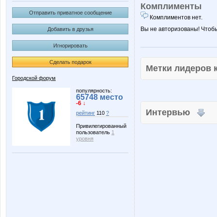
Комплименты
Отправить приватное сообщение
Комплиментов нет.
Вы не авторизованы! Чтоб
Добавить в друзья
Игнорировать
Сделать подарок
Метки лидеров
Городской форум
популярность:
65748 место
-6 ↓
Интервью
рейтинг
110
?
Привилегированный
пользователь
1
уровня