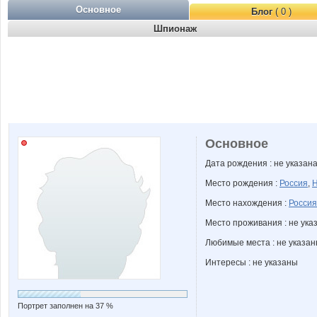
Основное
Блог
( 0 )
Шпионаж
Основное
Дата рождения : не указан
Место рождения :
Россия
,
Н
Место нахождения :
Россия
Место проживания : не ука
Любимые места : не указа
Интересы : не указаны
Портрет заполнен на 37 %